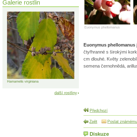
Galerie rostlin
Euonymus phellomanus
Euonymus phellomanus
čtyřhranné s širokými korko
cm dlouhé. Květy zelenobíl
semena černohnědá, arillus
Hamamelis virginiana
další rostliny
Předchozí
Zpět
Poslat známém
Diskuze