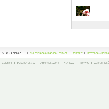
© 2026 zelen.cz
pro zájemce o placenou reklamu
kontakty
informace o portál
Zelen.cz
Dekanovsky.cz
Arboristika.com
Havlis.cz
Iploty.cz
Zahradnické