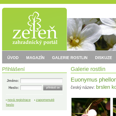
ÚVOD
MAGAZÍN
GALERIE ROSTLIN
DISKUZE
Přihlášení
Galerie rostlin
Euonymus phello
Jméno:
brslen ko
český název:
Heslo:
nová registrace
zapomenuté
heslo