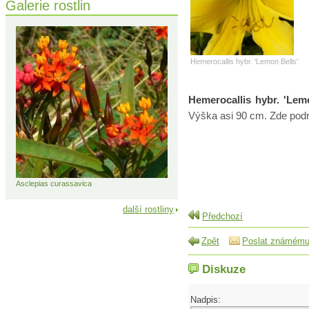
Galerie rostlin
Hemerocallis hybr. 'Lemon Bells'
Hemerocallis hybr. 'Lem
Výška asi 90 cm. Zde podr
Asclepias curassavica
další rostliny
Předchozí
Zpět
Poslat známém
Diskuze
Nadpis: