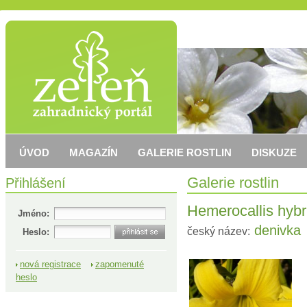
ÚVOD
MAGAZÍN
GALERIE ROSTLIN
DISKUZE
Přihlášení
Galerie rostlin
Hemerocallis hybr
Jméno:
denivka
český název:
Heslo:
nová registrace
zapomenuté
heslo