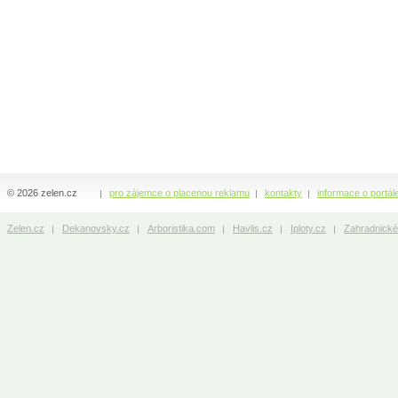
© 2026 zelen.cz
pro zájemce o placenou reklamu
kontakty
informace o portál
Zelen.cz
Dekanovsky.cz
Arboristika.com
Havlis.cz
Iploty.cz
Zahradnické