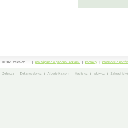
© 2026 zelen.cz
pro zájemce o placenou reklamu
kontakty
informace o portál
Zelen.cz
Dekanovsky.cz
Arboristika.com
Havlis.cz
Iploty.cz
Zahradnické