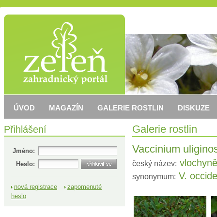
ÚVOD
MAGAZÍN
GALERIE ROSTLIN
DISKUZE
Přihlášení
Galerie rostlin
Vaccinium uligin
Jméno:
vlochyně
český název:
Heslo:
V. occide
synonymum:
nová registrace
zapomenuté
heslo