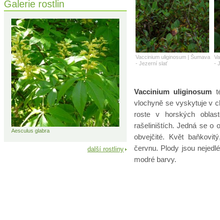
Galerie rostlin
Vaccinium uliginosum | Šumava
Va
- Jezerní slať
- 
Vaccinium uliginosum
té
vlochyně se vyskytuje v c
roste v horských oblast
rašeliništích. Jedná se o
Aesculus glabra
obvejčité. Květ baňkovit
červnu. Plody jsou nejedlé
další rostliny
modré barvy.